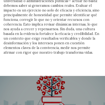
universidad o administraciones públicas— actuar no basta:
debemos saber si generamos cambios reales. Evaluar el
impacto es un ejercicio no solo de eficacia y eficiencia, sino
principalmente de honestidad que permite identificar qué
funciona, corregir lo que no y orientar recursos con
coherencia. Esto implica revisar dinámicas internas, lo que
nos ayuda a crecer y repensarnos. Sin duda, una cultura
basada en la evidencia fortalece la eficacia y credibilidad. En
un contexto que exige resultados verificables y donde la
desinformación y los intereses ponen en cuestión
elementos claves de la convivencia, medir nos permite
afirmar con rigor que nuestro trabajo transforma vidas.
Los límites del individualismo
Reflexión sobre los límites del individualismo en
sociedades interdependientes, marcadas por la
desigualdad, la incertidumbre juvenil y el auge del
populismo. El texto defiende la redistribución de la
riqueza y un cambio de valores compartidos para
construir una sociedad más cohesionada, justa y