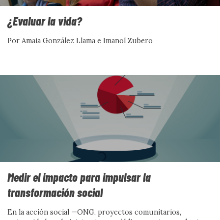
¿Evaluar la vida?
Por Amaia González Llama e Imanol Zubero
De discursos de odio a
contranarrativas posibles: la
experiencia del B9
Por Mercè Darnell y Anna Falcon
Ver más
Medir el impacto para impulsar la
transformación social
En la acción social —ONG, proyectos comunitarios,
CON VOZ PROPIA