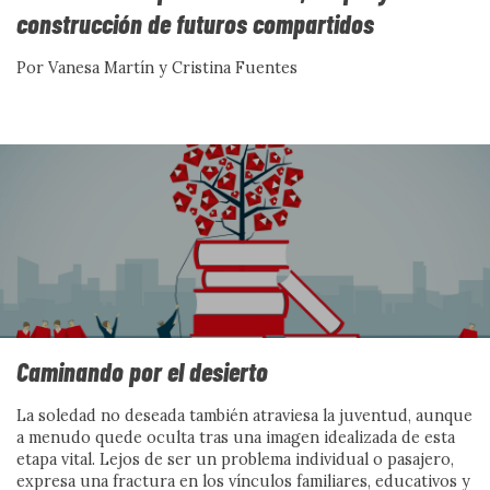
EDITORIAL
construcción de futuros compartidos
Por Vanesa Martín y Cristina Fuentes
Frente al veneno del odio, el
amor es el antídoto
Caminando por el desierto
La soledad no deseada también atraviesa la juventud, aunque
Cuando el miedo se organiza en discursos, políticas y
a menudo quede oculta tras una imagen idealizada de esta
gestos cotidianos, la convivencia se vuelve frágil. Este
etapa vital. Lejos de ser un problema individual o pasajero,
número mira de frente los discursos de odio, pero no se
expresa una fractura en los vínculos familiares, educativos y