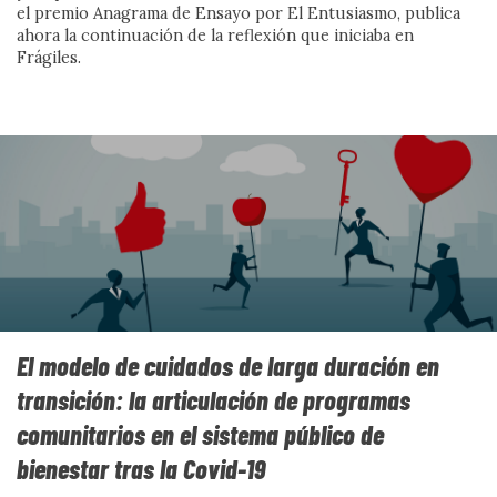
el premio Anagrama de Ensayo por El Entusiasmo, publica
ahora la continuación de la reflexión que iniciaba en
Frágiles.
Un paraíso en el infierno de
Rebeca Solnit
Una reseña de Un paraíso en el infierno, de Rebeca
El modelo de cuidados de larga duración en
Solnit, que muestra cómo las catástrofes revelan la
transición: la articulación de programas
capacidad humana de cooperación, apoyo mutuo y
esperanza frente al miedo de las élites.
comunitarios en el sistema público de
Por Félix García
bienestar tras la Covid-19