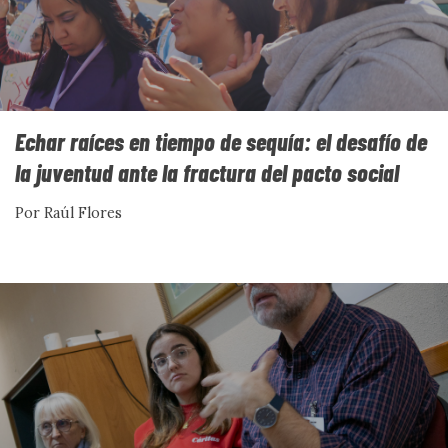
Contra la distopía: narrativas,
utopía y construcción de
Echar raíces en tiempo de sequía: el desafío de
la juventud ante la fractura del pacto social
futuros compartidos
Por Raúl Flores
Por Vanesa Martín y Cristina Fuentes
Ver más