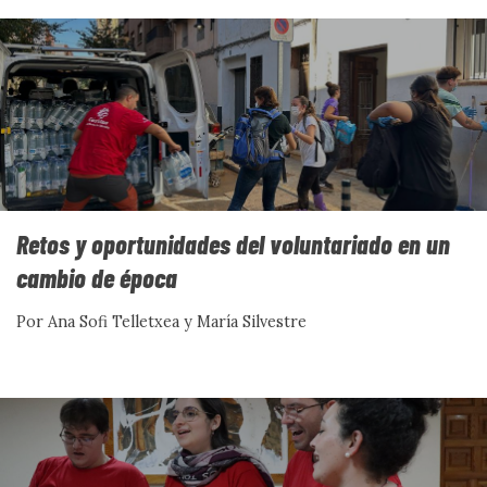
La vida no crece en línea recta
En tiempos de obsesión por la eficacia, crecer parece
sinónimo de rendir más y fallar menos. Pero la
naturaleza dice lo contrario: la verdadera fortaleza no
nace de la perfección, sino de la capacidad de adaptarse.
Quizá vivir mejor no consista en acelerar, sino en
aprender a oscilar.
Por Thomas Ubrich
Retos y oportunidades del voluntariado en un
cambio de época
Ver más
Por Ana Sofi Telletxea y María Silvestre
CIENCIA SOCIAL