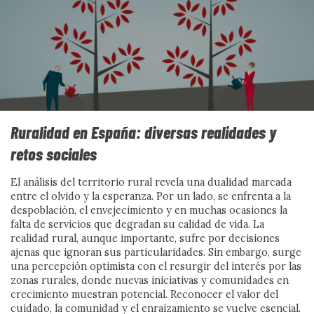
Qué es la interseccionalidad en
la acción social
La interseccionalidad invita a transformar la acción
social: no basta con sumar discriminaciones, hay que
Ruralidad en España: diversas realidades y
comprender cómo interactúan los sistemas de poder
retos sociales
que producen exclusión. Este enfoque permite revisar
diagnósticos, prácticas profesionales y políticas públicas
para atender realidades complejas sin invisibilizar a
El análisis del territorio rural revela una dualidad marcada
entre el olvido y la esperanza. Por un lado, se enfrenta a la
quienes viven en los cruces de desigualdad.
despoblación, el envejecimiento y en muchas ocasiones la
Por Violeta Assiego
falta de servicios que degradan su calidad de vida. La
realidad rural, aunque importante, sufre por decisiones
Ver más
ajenas que ignoran sus particularidades. Sin embargo, surge
una percepción optimista con el resurgir del interés por las
zonas rurales, donde nuevas iniciativas y comunidades en
crecimiento muestran potencial. Reconocer el valor del
cuidado, la comunidad y el enraizamiento se vuelve esencial.