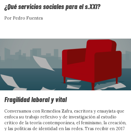
¿Qué servicios sociales para el s.XXI?
Pensar colectivo
Por Pedro Fuentes
Esta imagen se diseñó para acompañar la celebración
del 10º aniversario de la SOCYL-Asociación Profesional
de Sociología. Una imagen que quiere transmitir los
valores y el quehacer de la entidad: compromiso social,
creación de tejido comunitario, sostenimiento mutuo y
pensar colectivo para la acción.
Ver más
Fragilidad laboral y vital
Conversamos con Remedios Zafra, escritora y ensayista que
DOCUMENTACIÓN
enfoca su trabajo reflexivo y de investigación al estudio
crítico de la teoría contemporánea, el feminismo, la creación,
y las políticas de identidad en las redes. Tras recibir en 2017