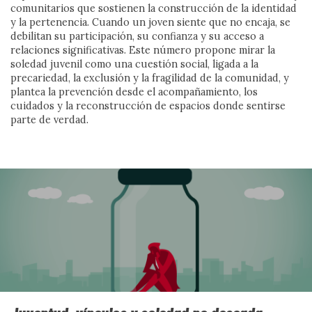
queda en la denuncia: busca las grietas por donde abrir
comunitarios que sostienen la construcción de la identidad
comunidad. Frente a la sospecha, propone
y la pertenencia. Cuando un joven siente que no encaja, se
contranarrativas capaces de escuchar, vincular y
debilitan su participación, su confianza y su acceso a
sostener vidas dignas, para imaginar juntas una sociedad
relaciones significativas. Este número propone mirar la
soledad juvenil como una cuestión social, ligada a la
menos herida y más habitable.
precariedad, la exclusión y la fragilidad de la comunidad, y
plantea la prevención desde el acompañamiento, los
Ver más
cuidados y la reconstrucción de espacios donde sentirse
parte de verdad.
A FONDO
A FONDO
A FONDO