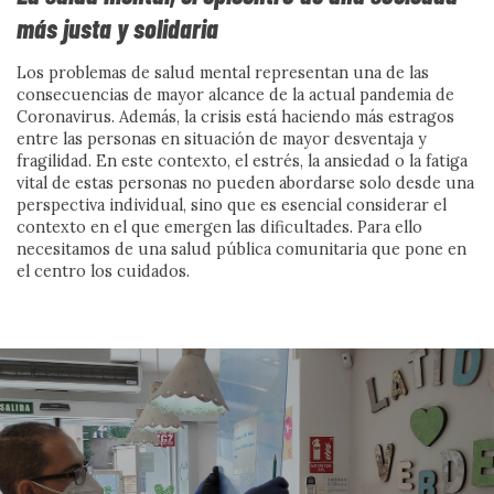
la vocación y el compromiso
más justa y solidaria
con las personas más
Los problemas de salud mental representan una de las
consecuencias de mayor alcance de la actual pandemia de
vulnerables
Coronavirus. Además, la crisis está haciendo más estragos
entre las personas en situación de mayor desventaja y
fragilidad. En este contexto, el estrés, la ansiedad o la fatiga
Conversamos con María Rosario Zamora y Alba Vega de
vital de estas personas no pueden abordarse solo desde una
Solidaridad Enfermera, que comparten una mirada
perspectiva individual, sino que es esencial considerar el
cercana sobre el cuidado, la vocación y el compromiso
contexto en el que emergen las dificultades. Para ello
con las personas más vulnerables. El diálogo pone en
necesitamos de una salud pública comunitaria que pone en
valor una profesión esencial, marcada por la escucha, la
el centro los cuidados.
humanidad y la capacidad de acompañar allí donde la
salud y la dignidad más lo necesitan.
Ver más