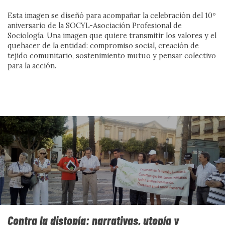
Esta imagen se diseñó para acompañar la celebración del 10º
EDITORIAL
aniversario de la SOCYL-Asociación Profesional de
Sociología. Una imagen que quiere transmitir los valores y el
A FONDO
quehacer de la entidad: compromiso social, creación de
tejido comunitario, sostenimiento mutuo y pensar colectivo
CON VOZ PROPIA
para la acción.
ACCIÓN SOCIAL
CIENCIA SOCIAL
EN MARCHA
DEL DATO A LA ACCIÓN
SIN PALABRAS
DOCUMENTACIÓN
CONVERSAMOS
Contra la distopía: narrativas, utopía y