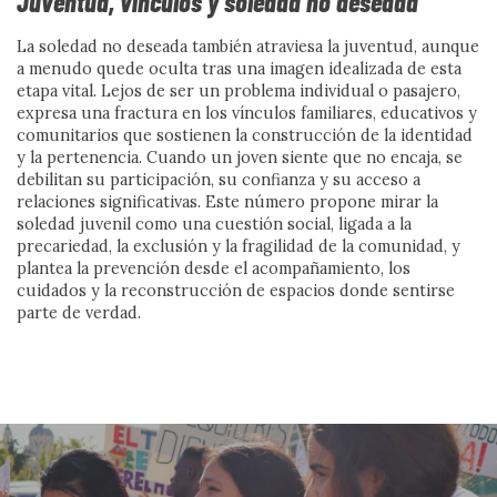
Juventud, vínculos y soledad no deseada
La soledad no deseada también atraviesa la juventud, aunque
a menudo quede oculta tras una imagen idealizada de esta
Industria del odio, vida
etapa vital. Lejos de ser un problema individual o pasajero,
expresa una fractura en los vínculos familiares, educativos y
cotidiana y vínculos
comunitarios que sostienen la construcción de la identidad
y la pertenencia. Cuando un joven siente que no encaja, se
debilitan su participación, su confianza y su acceso a
comunitarios
relaciones significativas. Este número propone mirar la
soledad juvenil como una cuestión social, ligada a la
Por Jesús Migallón y Nuria López
precariedad, la exclusión y la fragilidad de la comunidad, y
plantea la prevención desde el acompañamiento, los
Ver más
cuidados y la reconstrucción de espacios donde sentirse
parte de verdad.