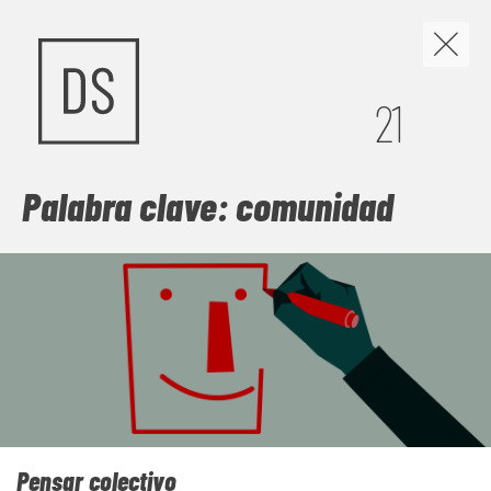
Los discursos de odio y
21
la construcción de
nuevas narrativas
Palabra clave: comunidad
Cuando el miedo se organiza en discursos, políticas y
gestos cotidianos, la convivencia se vuelve frágil. Este
número mira de frente los discursos de odio, pero no se
queda en la denuncia: busca las grietas por donde abrir
comunidad. Frente a la sospecha, propone
contranarrativas capaces de escuchar, vincular y sostener
vidas dignas, para imaginar juntas una sociedad menos
herida y más habitable.
Pensar colectivo