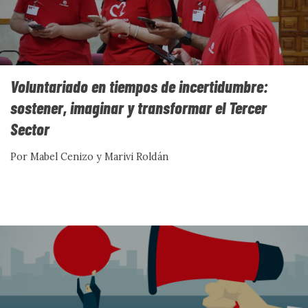
Voluntariado en tiempos de incertidumbre:
sostener, imaginar y transformar el Tercer
Sector
Paradojas de la inseguridad
Por Mabel Cenizo y Marivi Roldán
alimentaria. Una mirada crítica
a la fragmentación de la
pobreza
La visión actual de la satisfacción de la inseguridad
alimentaria a través de recursos asistencialistas, supone
que haya personas estigmatizadas y fuera de la sociedad