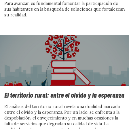
Para avanzar, es fundamental fomentar la participación de
DEL DATO A LA ACCIÓN
sus habitantes en la búsqueda de soluciones que fortalezcan
su realidad.
No fallan las personas, falla el
El territorio rural: entre el olvido y la esperanza
sistema
El análisis del territorio rural revela una dualidad marcada
entre el olvido y la esperanza. Por un lado, se enfrenta a la
Los datos de EINSFOESSA 2024 desmontan el relato de
despoblación, el envejecimiento y en muchas ocasiones la
la desidia: tres de cada cuatro hogares en exclusión
falta de servicios que degradan su calidad de vida. La
severa están activados, pero siguen atrapados en una