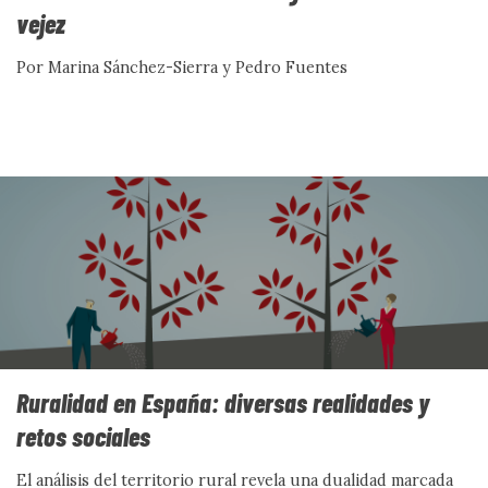
vejez
EDITORIAL
Por Marina Sánchez-Sierra y Pedro Fuentes
A FONDO
CON VOZ PROPIA
ACCIÓN SOCIAL
CIENCIA SOCIAL
EN MARCHA
DEL DATO A LA ACCIÓN
SIN PALABRAS
DOCUMENTACIÓN
Ruralidad en España: diversas realidades y
CONVERSAMOS
retos sociales
El análisis del territorio rural revela una dualidad marcada