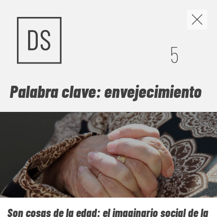
Los discursos de odio y
5
la construcción de
nuevas narrativas
Palabra clave: envejecimiento
Cuando el miedo se organiza en discursos, políticas y
gestos cotidianos, la convivencia se vuelve frágil. Este
número mira de frente los discursos de odio, pero no se
queda en la denuncia: busca las grietas por donde abrir
comunidad. Frente a la sospecha, propone
contranarrativas capaces de escuchar, vincular y sostener
vidas dignas, para imaginar juntas una sociedad menos
herida y más habitable.
Son cosas de la edad: el imaginario social de la