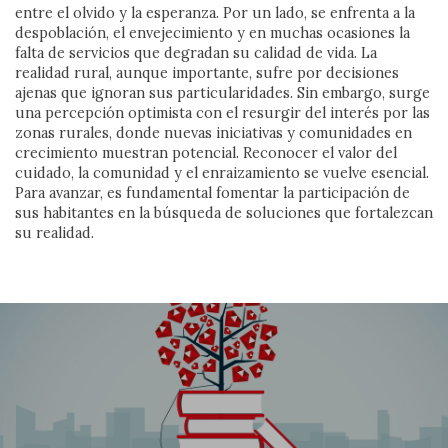
EDITORIAL
entre el olvido y la esperanza. Por un lado, se enfrenta a la
despoblación, el envejecimiento y en muchas ocasiones la
falta de servicios que degradan su calidad de vida. La
realidad rural, aunque importante, sufre por decisiones
ajenas que ignoran sus particularidades. Sin embargo, surge
una percepción optimista con el resurgir del interés por las
zonas rurales, donde nuevas iniciativas y comunidades en
crecimiento muestran potencial. Reconocer el valor del
cuidado, la comunidad y el enraizamiento se vuelve esencial.
Para avanzar, es fundamental fomentar la participación de
sus habitantes en la búsqueda de soluciones que fortalezcan
su realidad.
Frente al veneno del odio, el
amor es el antídoto
Cuando el miedo se organiza en discursos, políticas y
gestos cotidianos, la convivencia se vuelve frágil. Este
número mira de frente los discursos de odio, pero no se