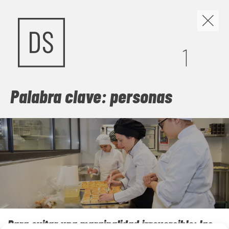
Los discursos de odio y
1
la construcción de
nuevas narrativas
Palabra clave: personas
Cuando el miedo se organiza en discursos, políticas y
gestos cotidianos, la convivencia se vuelve frágil. Este
número mira de frente los discursos de odio, pero no se
queda en la denuncia: busca las grietas por donde abrir
comunidad. Frente a la sospecha, propone
contranarrativas capaces de escuchar, vincular y sostener
vidas dignas, para imaginar juntas una sociedad menos
herida y más habitable.
Para evitar una marginalidad irreversible: las