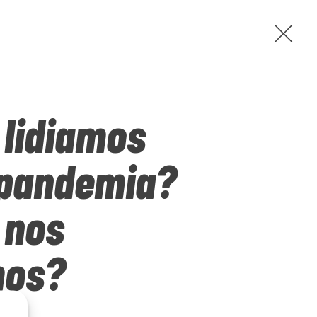
cciones
lidiamos
e
Aviso legal
 pandemia?
 nos
mos?