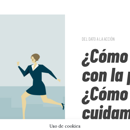
Buscar en todas las se
DEL DATO A LA ACCIÓN
¿Cómo 
lidad
Quiénes
Normas de
Política d
somos
publicación
cookies
con la
¿Cómo
Editorial
cuida
Nuestro punto de vista.
Uso de cookies