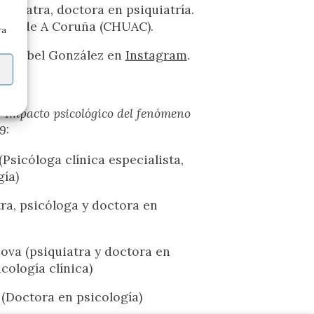
ocial
siquiatra, doctora en psiquiatría.
ario de A Coruña (CHUAC).
s de trabajo.
ra
a Anabel González en
Instagram
.
a la acción
que fundamenta
o
Impacto psicológico del fenómeno
r.
9:
Psicóloga clínica especialista,
amos
gía)
iálogo.
tra, psicóloga y doctora en
ova (psiquiatra y doctora en
cología clínica)
(Doctora en psicología)