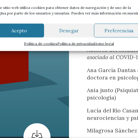
Con voz propia
Acción s
Anabel González
, P
e sitio web utiliza cookies para obtener datos de navegación y de uso de la
Hospital Universit
obre un mismo
Espacio de opinión.
Líneas y tema
ina por parte de los usuarios y usuarias. Puedes ver más información en nuest
Puedes encontrar 
Acepto
Denegar
Preferencias
l
En marcha
Del dato 
Política de cookies
Política de privacidad
Aviso legal
s
aportes desde
Experiencias y proyectos de los
La realidad 
Autores del estudi
que aprender.
nuestro hace
asociado al COVID-1
Ana García Dantas (
Documentación
Convers
doctora en psicolo
de ver la
Para profundizar.
Abiertos al d
continuado que
Ania justo (Psiquia
ternos y objetivos
psicología)
 de factores de
stos factores, que
Lucía del Río Casan
udio, es el
neurociencias y psi
Milagrosa Sánchez 
e Barcelona
,
colaboración