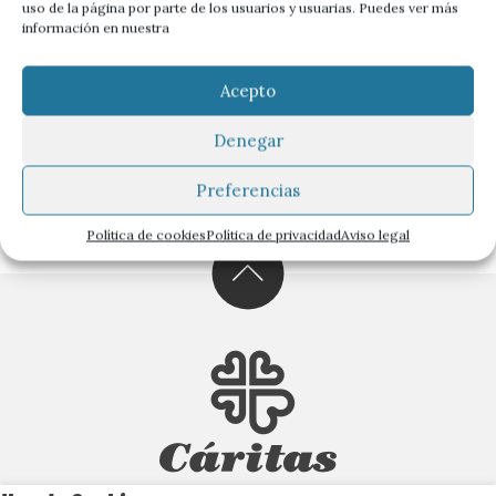
uso de la página por parte de los usuarios y usuarias. Puedes ver más
información en nuestra
Cárcel y familia, una doble condena
EDITORIAL
Por Myriam Carretero Trigo, Cáritas Diocesana de
Acepto
A FONDO
Salamanca
CON VOZ PROPIA
Denegar
ACCIÓN SOCIAL
Preferencias
CIENCIA SOCIAL
Política de cookies
Política de privacidad
Aviso legal
EN MARCHA
DEL DATO A LA ACCIÓN
SIN PALABRAS
DOCUMENTACIÓN
CONVERSAMOS