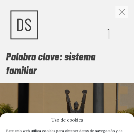
Los discursos de odio y
1
la construcción de
nuevas narrativas
Palabra clave: sistema
familiar
Cuando el miedo se organiza en discursos, políticas y
gestos cotidianos, la convivencia se vuelve frágil. Este
número mira de frente los discursos de odio, pero no se
queda en la denuncia: busca las grietas por donde abrir
comunidad. Frente a la sospecha, propone
contranarrativas capaces de escuchar, vincular y sostener
vidas dignas, para imaginar juntas una sociedad menos
herida y más habitable.
Uso de cookies
Este sitio web utiliza cookies para obtener datos de navegación y de