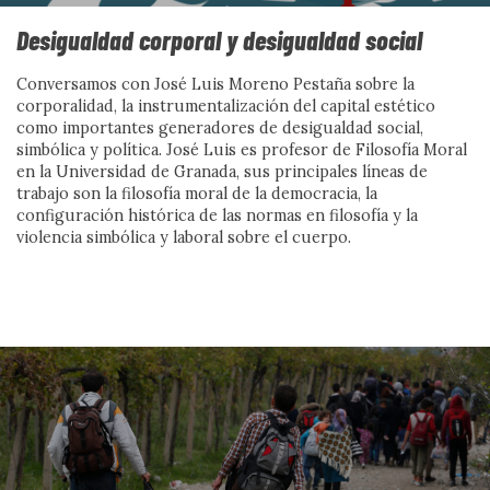
Desigualdad corporal y desigualdad social
EDITORIAL
Conversamos con José Luis Moreno Pestaña sobre la
A FONDO
corporalidad, la instrumentalización del capital estético
como importantes generadores de desigualdad social,
CON VOZ PROPIA
simbólica y política. José Luis es profesor de Filosofía Moral
en la Universidad de Granada, sus principales líneas de
ACCIÓN SOCIAL
trabajo son la filosofía moral de la democracia, la
CIENCIA SOCIAL
configuración histórica de las normas en filosofía y la
violencia simbólica y laboral sobre el cuerpo.
EN MARCHA
DEL DATO A LA ACCIÓN
SIN PALABRAS
DOCUMENTACIÓN
CONVERSAMOS