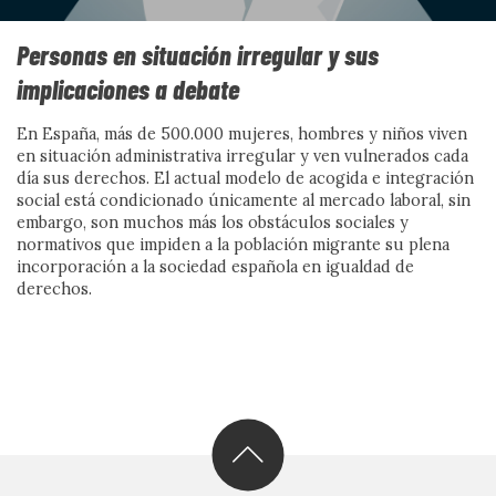
Personas en situación irregular y sus
Industria del odio, vida
implicaciones a debate
cotidiana y vínculos
En España, más de 500.000 mujeres, hombres y niños viven
en situación administrativa irregular y ven vulnerados cada
día sus derechos. El actual modelo de acogida e integración
comunitarios
social está condicionado únicamente al mercado laboral, sin
embargo, son muchos más los obstáculos sociales y
Por Jesús Migallón y Nuria López
normativos que impiden a la población migrante su plena
incorporación a la sociedad española en igualdad de
Ver más
derechos.