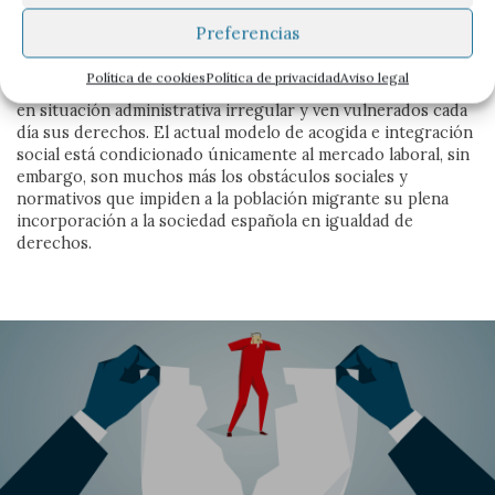
La irregularidad, problema estructural no
queda en la denuncia: busca las grietas por donde abrir
Preferencias
comunidad. Frente a la sospecha, propone
resuelto. Signos para la esperanza
contranarrativas capaces de escuchar, vincular y
Política de cookies
Política de privacidad
Aviso legal
sostener vidas dignas, para imaginar juntas una sociedad
En España, más de 500.000 mujeres, hombres y niños viven
menos herida y más habitable.
en situación administrativa irregular y ven vulnerados cada
día sus derechos. El actual modelo de acogida e integración
Ver más
social está condicionado únicamente al mercado laboral, sin
embargo, son muchos más los obstáculos sociales y
normativos que impiden a la población migrante su plena
incorporación a la sociedad española en igualdad de
derechos.
A FONDO
A FONDO
A FONDO