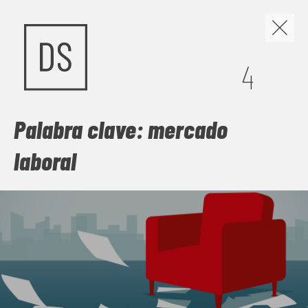
Los discursos de odio y
4
la construcción de
nuevas narrativas
Palabra clave: mercado
laboral
Cuando el miedo se organiza en discursos, políticas y
gestos cotidianos, la convivencia se vuelve frágil. Este
número mira de frente los discursos de odio, pero no se
queda en la denuncia: busca las grietas por donde abrir
comunidad. Frente a la sospecha, propone
contranarrativas capaces de escuchar, vincular y sostener
vidas dignas, para imaginar juntas una sociedad menos
herida y más habitable.