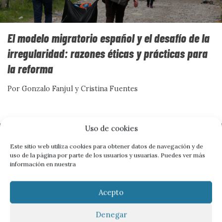
EDITORIAL
El modelo migratorio español y el desafío de la
irregularidad: razones éticas y prácticas para
la reforma
Por Gonzalo Fanjul y Cristina Fuentes
Uso de cookies
Frente al veneno del odio, el
Este sitio web utiliza cookies para obtener datos de navegación y de
uso de la página por parte de los usuarios y usuarias. Puedes ver más
información en nuestra
amor es el antídoto
Acepto
Cuando el miedo se organiza en discursos, políticas y
gestos cotidianos, la convivencia se vuelve frágil. Este
Denegar
número mira de frente los discursos de odio, pero no se