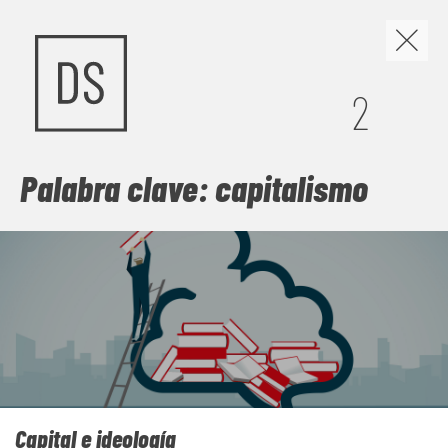
Los discursos de odio y
2
la construcción de
nuevas narrativas
Palabra clave: capitalismo
Cuando el miedo se organiza en discursos, políticas y
gestos cotidianos, la convivencia se vuelve frágil. Este
número mira de frente los discursos de odio, pero no se
queda en la denuncia: busca las grietas por donde abrir
comunidad. Frente a la sospecha, propone
contranarrativas capaces de escuchar, vincular y sostener
vidas dignas, para imaginar juntas una sociedad menos
herida y más habitable.
Capital e ideología