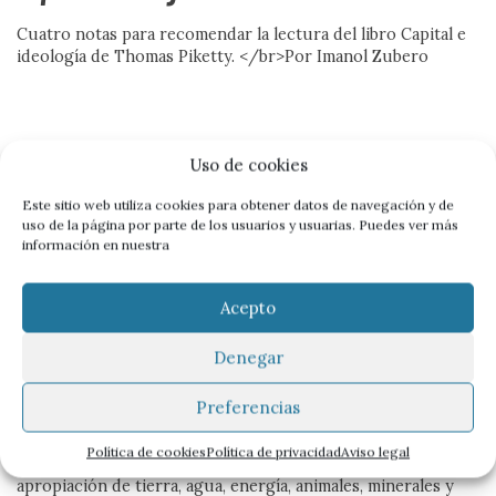
Cuatro notas para recomendar la lectura del libro Capital e
EDITORIAL
ideología de Thomas Piketty. </br>Por Imanol Zubero
A FONDO
CON VOZ PROPIA
Uso de cookies
ACCIÓN SOCIAL
Este sitio web utiliza cookies para obtener datos de navegación y de
CIENCIA SOCIAL
uso de la página por parte de los usuarios y usuarias. Puedes ver más
información en nuestra
EN MARCHA
DEL DATO A LA ACCIÓN
Acepto
SIN PALABRAS
Denegar
DOCUMENTACIÓN
Límites y fascismo territorial
Preferencias
CONVERSAMOS
Hoy, la humanidad necesita un planeta y medio para vivir. El
Política de cookies
Política de privacidad
Aviso legal
capitalismo mundializado ha intensificado los mecanismos de
apropiación de tierra, agua, energía, animales, minerales y