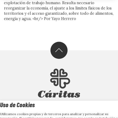
EDITORIAL
explotación de trabajo humano. Resulta necesario
reorganizar la economía, el ajuste a los límites físicos de los
territorios y el acceso garantizado, sobre todo de alimentos,
energía y agua. <br/> Por Yayo Herrero
Frente al veneno del odio, el
amor es el antídoto
Uso de Cookies
Cuando el miedo se organiza en discursos, políticas y
gestos cotidianos, la convivencia se vuelve frágil. Este
Palabras clave:
contranarrativas
,
convivencia
,
Discursos de odio
,
Utilizamos cookies propias y de terceros para analizar y personalizar su
número mira de frente los discursos de odio, pero no se