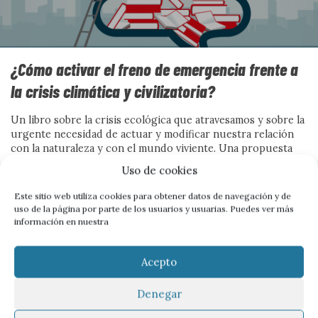
queda en la denuncia: busca las grietas por donde abrir
comunidad. Frente a la sospecha, propone
contranarrativas capaces de escuchar, vincular y
sostener vidas dignas, para imaginar juntas una sociedad
¿Cómo activar el freno de emergencia frente a
menos herida y más habitable.
la crisis climática y civilizatoria?
Ver más
Un libro sobre la crisis ecológica que atravesamos y sobre la
urgente necesidad de actuar y modificar nuestra relación
con la naturaleza y con el mundo viviente. Una propuesta
esperanzadora para abandonar las leyes de hierro del
Uso de cookies
sistema capitalista y empezar a construir los futuros
A FONDO
A FONDO
A FONDO
posibles de sociedades más justas, más igualitarias y en
Este sitio web utiliza cookies para obtener datos de navegación y de
equilibrio con la naturaleza. <br/>Por Mario Arroyo
uso de la página por parte de los usuarios y usuarias. Puedes ver más
información en nuestra
Acepto
Denegar