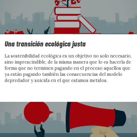
Contra la distopía: narrativas,
utopía y construcción de
Una transición ecológica justa
futuros compartidos
La sostenibilidad ecológica es un objetivo no solo necesario,
sino imprescindible, de la misma manera que lo es hacerla de
forma que no terminen pagando en el proceso aquellos que
Por Vanesa Martín y Cristina Fuentes
ya están pagando también las consecuencias del modelo
depredador y suicida en el que estamos metidos.
Ver más