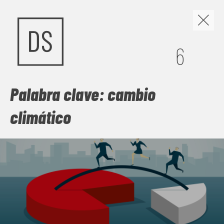
Los discursos de odio y
6
la construcción de
nuevas narrativas
Palabra clave: cambio
climático
Cuando el miedo se organiza en discursos, políticas y
gestos cotidianos, la convivencia se vuelve frágil. Este
número mira de frente los discursos de odio, pero no se
queda en la denuncia: busca las grietas por donde abrir
comunidad. Frente a la sospecha, propone
contranarrativas capaces de escuchar, vincular y sostener
vidas dignas, para imaginar juntas una sociedad menos
herida y más habitable.