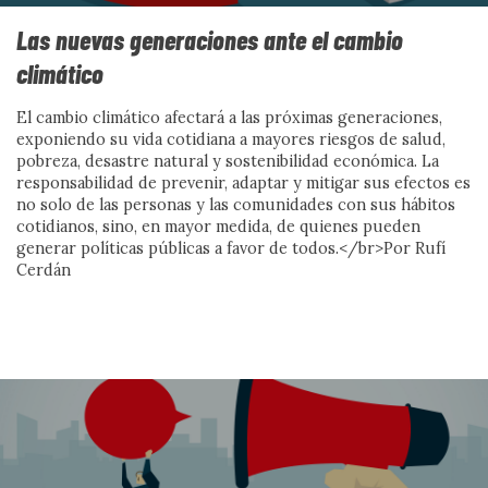
Las nuevas generaciones ante el cambio
EDITORIAL
climático
A FONDO
El cambio climático afectará a las próximas generaciones,
CON VOZ PROPIA
exponiendo su vida cotidiana a mayores riesgos de salud,
pobreza, desastre natural y sostenibilidad económica. La
ACCIÓN SOCIAL
responsabilidad de prevenir, adaptar y mitigar sus efectos es
no solo de las personas y las comunidades con sus hábitos
CIENCIA SOCIAL
cotidianos, sino, en mayor medida, de quienes pueden
generar políticas públicas a favor de todos.</br>Por Rufí
EN MARCHA
Cerdán
DEL DATO A LA ACCIÓN
SIN PALABRAS
DOCUMENTACIÓN
CONVERSAMOS