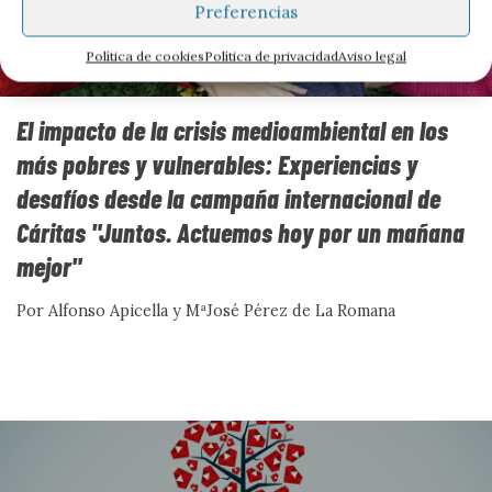
Preferencias
Política de cookies
Política de privacidad
Aviso legal
Industria del odio, vida
El impacto de la crisis medioambiental en los
cotidiana y vínculos
más pobres y vulnerables: Experiencias y
comunitarios
desafíos desde la campaña internacional de
Cáritas "Juntos. Actuemos hoy por un mañana
Por Jesús Migallón y Nuria López
mejor"
Ver más
Por Alfonso Apicella y MªJosé Pérez de La Romana