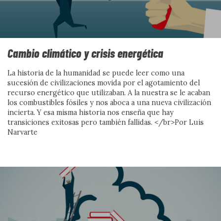
EDITORIAL
Cambio climático y crisis energética
La historia de la humanidad se puede leer como una
sucesión de civilizaciones movida por el agotamiento del
recurso energético que utilizaban. A la nuestra se le acaban
los combustibles fósiles y nos aboca a una nueva civilización
incierta. Y esa misma historia nos enseña que hay
transiciones exitosas pero también fallidas. </br>Por Luis
Narvarte
Frente al veneno del odio, el
amor es el antídoto
Cuando el miedo se organiza en discursos, políticas y
gestos cotidianos, la convivencia se vuelve frágil. Este
número mira de frente los discursos de odio, pero no se