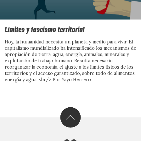
Límites y fascismo territorial
De discursos de odio a
Hoy, la humanidad necesita un planeta y medio para vivir. El
contranarrativas posibles: la
capitalismo mundializado ha intensificado los mecanismos de
apropiación de tierra, agua, energía, animales, minerales y
explotación de trabajo humano. Resulta necesario
experiencia del B9
reorganizar la economía, el ajuste a los límites físicos de los
territorios y el acceso garantizado, sobre todo de alimentos,
Por Mercè Darnell y Anna Falcon
energía y agua. <br/> Por Yayo Herrero
Ver más
CON VOZ PROPIA