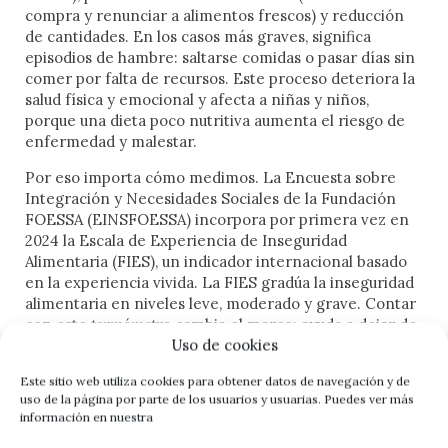
EDITORIAL
percepción. La lógica es sencilla: anticipar que
compra y renunciar a alimentos frescos) y reducción
todo
acabará mal
de cantidades. En los casos más graves, significa
si no se actúa con dureza, si no se expulsa o
se controla. Y, paradójicamente, ese anticiparse es lo
episodios de hambre: saltarse comidas o pasar días sin
que termina provocando que, efectivamente, todo
comer por falta de recursos. Este proceso deteriora la
acabe mal. Se absolutiza una supuesta identidad
salud física y emocional y afecta a niñas y niños,
cultural, una
porque una dieta poco nutritiva aumenta el riesgo de
prioridad nacional
, y se construye un relato
basado en el miedo, el rechazo y la desconfianza hacia
enfermedad y malestar.
quien es diferente, hasta generar un problema que
Por eso importa cómo medimos. La Encuesta sobre
antes no existía.
Integración y Necesidades Sociales de la Fundación
Así, la profecía no describe la realidad: la construye. A
FOESSA (EINSFOESSA) incorpora por primera vez en
fuerza de repetirse —en discursos políticos, mediáticos
2024 la Escala de Experiencia de Inseguridad
y sociales— acaba provocando aquello que anuncia. La
Alimentaria (FIES), un indicador internacional basado
inmigración se convierte en
en la experiencia vivida. La FIES gradúa la inseguridad
problema
porque hemos
Frente al veneno del odio, el
insistido en nombrarla como tal. La profecía se cumple
alimentaria en niveles leve, moderado y grave. Contar
porque hemos creado las condiciones para que lo haga.
con este
termómetro
cambia el marco: ayuda a dejar de
amor es el antídoto
Uso de cookies
ver la alimentación como asistencia puntual y a situarla
Estos discursos del odio no triunfan por casualidad.
como derecho humano y responsabilidad pública.
Responden a dinámicas sociales, culturales y
Este sitio web utiliza cookies para obtener datos de navegación y de
Cuando el miedo se organiza en discursos, políticas y
uso de la página por parte de los usuarios y usuarias. Puedes ver más
emocionales profundas. El odio actúa como una luz
El resultado estatal es contundente: el 11,6% de los
gestos cotidianos, la convivencia se vuelve frágil. Este
información en nuestra
intensa que deslumbra y nos impide ver con claridad.
hogares en España sufre algún grado de inseguridad
número mira de frente los discursos de odio, pero no se
En tiempos de incertidumbre o fragilidad, su poder de
alimentaria. Dentro de ese total, un 4,5% expresa