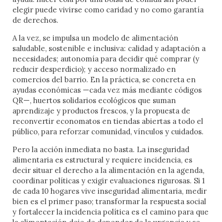
elegir puede vivirse como caridad y no como garantía
acaba pareciéndose al relato que hemos
de derechos.
construido.
Tercero, porque los algoritmos lo amplifican. En
Industria del odio, vida
A la vez, se impulsa un modelo de alimentación
el entorno digital, lo que genera indignación y
saludable, sostenible e inclusiva: calidad y adaptación a
rechazo circula más. Las redes sociales premian
necesidades; autonomía para decidir qué comprar (y
cotidiana y vínculos
la intensidad emocional, de modo que el discurso
reducir desperdicio); y acceso normalizado en
del odio parece omnipresente y termina
comercios del barrio. En la práctica, se concreta en
comunitarios
normalizándose.
ayudas económicas —cada vez más mediante códigos
Cuarto, porque el odio es adictivo. Activa
QR—, huertos solidarios ecológicos que suman
emociones intensas, genera sensación de poder
Por Jesús Migallón y Nuria López
Los límites del individualismo
aprendizaje y productos frescos, y la propuesta de
y simplifica la complejidad del mundo. Ofrece una
reconvertir economatos en tiendas abiertas a todo el
falsa sensación de control frente a la
Ver más
público, para reforzar comunidad, vínculos y cuidados.
incertidumbre. Es un veneno que se inocula poco
Reflexión sobre los límites del individualismo en
a poco y que, con el tiempo, nubla el juicio y
sociedades interdependientes, marcadas por la
Pero la acción inmediata no basta. La inseguridad
necesita ser alimentado.
desigualdad, la incertidumbre juvenil y el auge del
alimentaria es estructural y requiere incidencia, es
populismo. El texto defiende la redistribución de la
decir situar el derecho a la alimentación en la agenda,
En definitiva, la profecía del odio se impone porque se
riqueza y un cambio de valores compartidos para
coordinar políticas y exigir evaluaciones rigurosas. Si 1
organiza en torno al miedo y se construye a base de
construir una sociedad más cohesionada, justa y
de cada 10 hogares vive inseguridad alimentaria, medir
repetición.
esperanzadora.
bien es el primer paso; transformar la respuesta social
Por Maite Montagut
Pero el odio no tiene la última palabra. Cuando el odio
y fortalecer la incidencia política es el camino para que