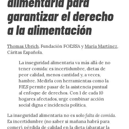
odio, el amor es el
alimentaria para
antídoto
garantizar el derecho
EDITORIAL
a la alimentación
A FONDO
Es tiempo de romper la profecía del odio. Hoy más que
CON VOZ PROPIA
nunca debemos tomar conciencia de algo importante:
las
profecías negativas
tienen un enorme poder de
ACCIÓN SOCIAL
Thomas Ubrich
, Fundación FOESSA y
María Martínez
,
atracción colectiva. Caemos en ellas con facilidad,
Cáritas Española.
CIENCIA SOCIAL
como en arenas movedizas de las que después resulta
muy difícil salir. Se ha puesto de moda alimentar
La inseguridad alimentaria va más allá de no
EN MARCHA
visiones negativas sobre las personas extranjeras,
tener comida: es incertidumbre, dietas de
rechazar al otro por su diferencia cultural y religiosa.
peor calidad, menos cantidad y, a veces,
DEL DATO A LA ACCIÓN
Vivimos rodeados de
hambre. Medirla con herramientas como la
liderazgos pirómanos del odio
, que
no solo presentan al otro como una amenaza, sino que
FIES permite pasar de la asistencia puntual
SIN PALABRAS
buscan prender fuego a la convivencia.
al enfoque de derechos. Con 1 de cada 10
DOCUMENTACIÓN
hogares afectados, urge combinar acción
Estos liderazgos incendiarios del rechazo se expanden
social digna e incidencia política.
CONVERSAMOS
con facilidad. Difunden relatos, generan dinámicas y
consolidan una auténtica profecía del odio hacia el
La inseguridad alimentaria no es solo
falta de comida
.
extranjero. En toda profecía, lo decisivo no es su
Es incertidumbre (no saber si mañana habrá para
veracidad, sino su capacidad para instalarse como
comer), pérdida de calidad en la dieta (abaratar la