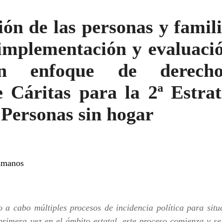
ión de las personas y famil
 implementación y evaluació
on enfoque de derech
 Cáritas para la 2ª Estra
 Personas sin hogar
Humanos
 a cabo múltiples procesos de incidencia política para situ
 primera vez en el ámbito estatal, este proceso comienza y se