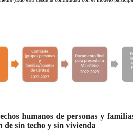
media (todo ello desde la continuidad con el modelo participa
rechos humanos de personas y famili
n de sin techo y sin vivienda