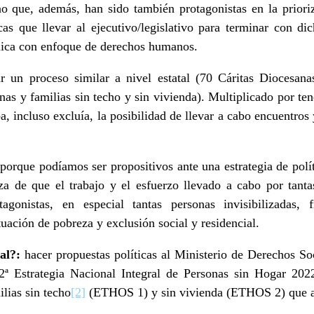
no que, además, han sido también protagonistas en la priori
icas que llevar al ejecutivo/legislativo para terminar con di
blica con enfoque de derechos humanos.
r un proceso similar a nivel estatal (70 Cáritas Diocesana
as y familias sin techo y sin vivienda). Multiplicado por te
, incluso excluía, la posibilidad de llevar a cabo encuentro
orque podíamos ser propositivos ante una estrategia de políti
za de que el trabajo y el esfuerzo llevado a cabo por tantas
agonistas, en especial tantas personas invisibilizadas, fr
uación de pobreza y exclusión social y residencial.
al?:
hacer propuestas políticas al Ministerio de Derechos S
 2ª Estrategia Nacional Integral de Personas sin Hogar 202
ilias sin techo
[2]
(ETHOS 1) y sin vivienda (ETHOS 2) que a