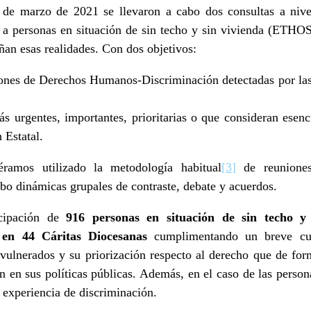
0 de marzo de 2021 se llevaron a cabo dos consultas a nive
 a personas en situación de sin techo y sin vivienda (ETHO
an esas realidades. Con dos objetivos:
ones de Derechos Humanos-Discriminación detectadas por las 
s urgentes, importantes, prioritarias o que consideran esen
 Estatal.
éramos utilizado la metodología habitual
[3
]
de reuniones
abo dinámicas grupales de contraste, debate y acuerdos.
cipación de
916 personas en situación de sin techo y
) en 44 Cáritas Diocesanas
cumplimentando un breve cues
ulnerados y su priorización respecto al derecho que de for
n en sus políticas públicas. Además, en el caso de las persona
 experiencia de discriminación.