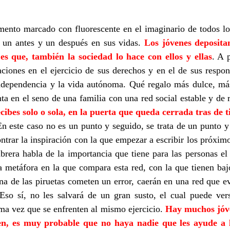
ento marcado con fluorescente en el imaginario de todos lo
un antes y un después en sus vidas.
Los jóvenes deposita
es que, también la sociedad lo hace con ellos y ellas
. A 
aciones en el ejercicio de sus derechos y en el de sus respo
dependencia y la vida autónoma. Qué regalo más dulce, más
ta en el seno de una familia con una red social estable y de 
cibes solo o sola, en la puerta que queda cerrada tras de 
En este caso no es un punto y seguido, se trata de un punto y
contrar la inspiración con la que empezar a escribir los próximo
rera habla de la importancia que tiene para las personas el 
a metáfora en la que compara esta red, con la que tienen bajo
una de las piruetas cometen un error, caerán en una red que e
Eso sí, no les salvará de un gran susto, el cual puede ve
ma vez que se enfrenten al mismo ejercicio.
Hay muchos jóve
aen, es muy probable que no haya nadie que les ayude a 