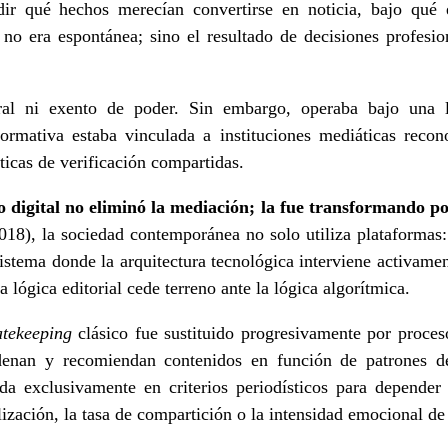
dir qué hechos merecían convertirse en noticia, bajo qu
no era espontánea; sino el resultado de decisiones profesion
al ni exento de poder. Sin embargo, operaba bajo una ló
nformativa estaba vinculada a instituciones mediáticas recon
ticas de verificación compartidas.
o digital no eliminó la mediación; la fue transformando p
18), la sociedad contemporánea no solo utiliza plataformas: 
istema donde la arquitectura tecnológica interviene activament
a lógica editorial cede terreno ante la lógica algorítmica.
atekeeping
clásico fue sustituido progresivamente por proces
rdenan y recomiendan contenidos en función de patrones 
ada exclusivamente en criterios periodísticos para depende
lización, la tasa de compartición o la intensidad emocional de