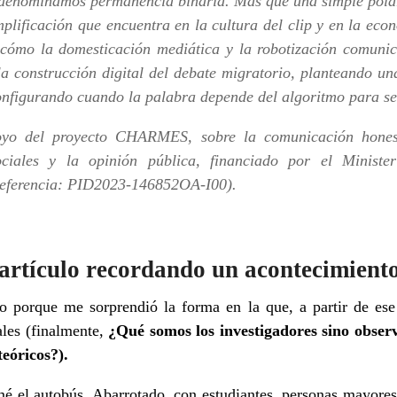
denominamos permanencia binaria. Más que una simple polari
plificación que encuentra en la cultura del clip y en la eco
za cómo la domesticación mediática y la robotización comunic
 la construcción digital del debate migratorio, planteando u
onfigurando cuando la palabra depende del algoritmo para s
oyo del proyecto CHARMES, sobre la comunicación honest
ciales y la opinión pública, financiado por el Ministe
Referencia: PID2023-146852OA-I00).
e artículo recordando un acontecimient
o porque me sorprendió la forma en la que, a partir de es
les (finalmente,
¿Qué somos los investigadores sino observ
eóricos?).
mé el autobús. Abarrotado, con estudiantes, personas mayores