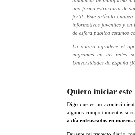
dinámicas de plataforma la 
una forma estructural de sim
fértil. Este artículo anali
informativas juveniles y en
de esfera pública estamos c
La autora agradece el ap
migrantes en las redes so
Universidades de España (
Quiero iniciar est
Digo que es un acontecimient
algunos comportamientos socia
a día enfrascados en marcos t
Durante mi trayecto diario, to