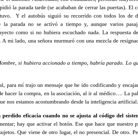
pidió la parada tarde (se acababan de cerrar las puertas). El 
etuvo. Y el autobús siguió su recorrido con todos los de d
 la parada no se activó a tiempo y, aunque varios pasaj
rayecto como si no hubiera escuchado nada. La respuesta del
. A mi lado, una señora murmuró con una mezcla de resignac
ombre, si hubiera accionado a tiempo, habría parado. Lo q
ial, para mí trajo un mensaje que he ido codificando y encaj
e hacer la compra, en la asociación, al ir al médico…. La pal
que nos estamos acostumbrando desde la inteligencia artificial
erdido eficacia cuando no se ajusta al código del siste
mentar; hay que activar el botón. Ese que hace que nuestro p
ujetos. Que viene de otro lugar, el no presencial. De otro. P