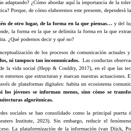
tán adaptando? ¿Cómo abordar aquí la importancia de la toler
tica? Porque, de cómo elaboremos este presente, dependerá l
én de otro lugar, de la forma en la que piensas…
y del lu
onde, la forma en la que se delimita la forma en la que extr
imita. ¿Qué podemos decir y qué no?
ceptualización de los procesos de comunicación actuales y
dos, ni tampoco tan incomunicados.
Las conductas observad
e la vida social (Hepp & Couldry, 2017), en el que las tecn
en entornos que estructuran y marcan nuestras actuaciones. E
avés de plataformas digitales: habita un ecosistema comunic
si los jóvenes se informan menos, sino cómo se transf
itecturas algorítmicas.
des sociales se han consolidado como la principal puerta d
Reuters Institute, 2023). Sin embargo, reducir el fenóme
xceso. La plataformización de la información (van Dijck, P