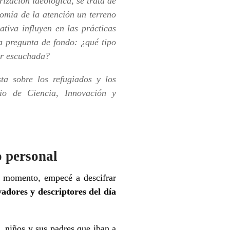
zación ideológica, se trata de
nomía de la atención un terreno
ativa influyen en las prácticas
na pregunta de fondo: ¿qué tipo
er escuchada?
a sobre los refugiados y los
rio de Ciencia, Innovación y
o personal
e momento, empecé a descifrar
adores y descriptores del día
, niños y sus padres que iban a