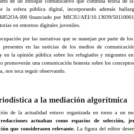
parto de un enfoque comunicativo que combina teoría de la 
de la esfera pública digital, incorporando además hallaz
52OA-I00 financiado por MICIU/AEI/10.13039/50110001
torias en entornos digitales juveniles.
ocupación por las narrativas que se manejan por parte de los 
as presentes en las noticias de los medios de comunicació
 y en la opinión pública sobre los refugiados y migrantes e
o promoverán una comunicación honesta sobre los conceptos.
ena, nos toca seguir observando.
iodística a la mediación algorítmica
ción de la actualidad estuvo organizada en torno a un mo
redacciones actuaban como espacios de selección, je
ción que considerasen relevante.
La figura del editor dese