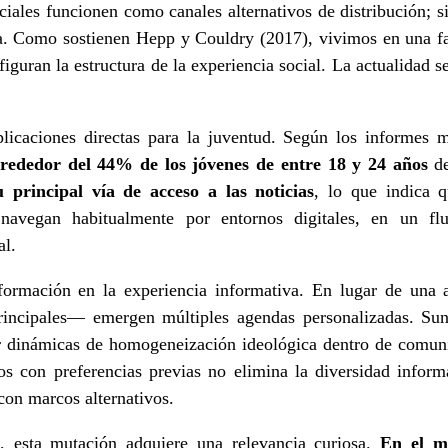
ociales funcionen como canales alternativos de distribución;
a. Como sostienen Hepp y Couldry (2017), vivimos en una fa
figuran la estructura de la experiencia social. La actualidad
licaciones directas para la juventud. Según los informes 
lrededor del 44% de los jóvenes de entre 18 y 24 años
de
 principal vía de acceso a las noticias
, lo que indica 
 navegan habitualmente por entornos digitales, en un flu
al.
formación en la experiencia informativa. En lugar de un
 principales— emergen múltiples agendas personalizadas. Sun
 dinámicas de homogeneización ideológica dentro de comuni
os con preferencias previas no elimina la diversidad inform
con marcos alternativos.
, esta mutación adquiere una relevancia curiosa.
En el mo