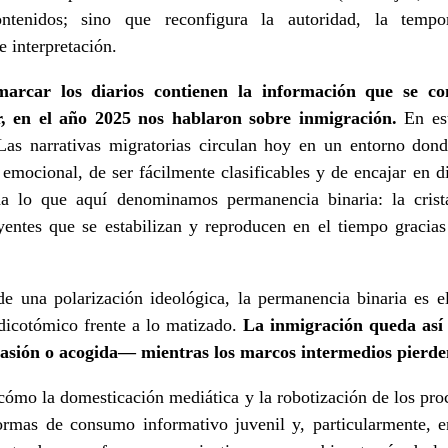
ontenidos; sino que reconfigura la autoridad, la temp
e interpretación.
arcar los diarios contienen la información que se co
r, en el año 2025 nos hablaron sobre inmigración.
En est
 Las narrativas migratorias circulan hoy en un entorno dond
emocional, de ser fácilmente clasificables y de encajar en d
da lo que aquí denominamos permanencia binaria: la crista
ntes que se estabilizan y reproducen en el tiempo gracias 
de una polarización ideológica, la permanencia binaria es el
dicotómico frente a lo matizado.
La inmigración queda así 
sión o acogida— mientras los marcos intermedios pierden
 cómo la domesticación mediática y la robotización de los pr
ormas de consumo informativo juvenil y, particularmente, e