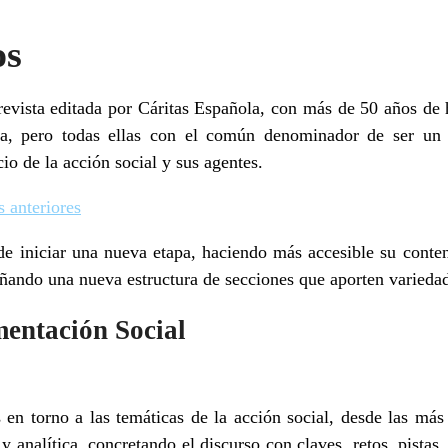
os
vista editada por Cáritas Española, con más de 50 años de h
ma, pero todas ellas con el común denominador de ser un 
io de la acción social y sus agentes.
 anteriores
 iniciar una nueva etapa, haciendo más accesible su conte
iseñando una nueva estructura de secciones que aporten varied
entación Social
s en torno a las temáticas de la acción social, desde las más
 y analítica, concretando el discurso con claves, retos, pistas