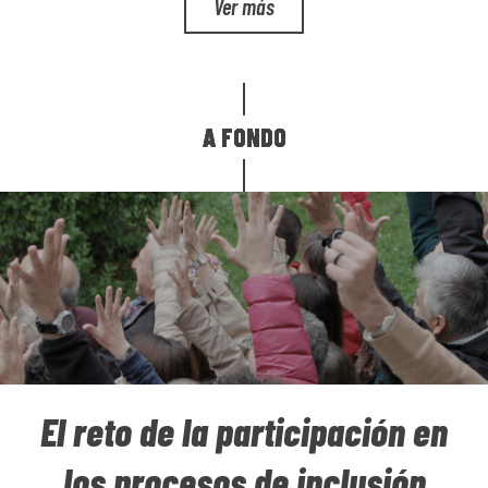
Ver más
NÚMERO
1
Ver números anteriores
A FONDO
A FONDO
A FONDO
El reto de la participación en
los procesos de inclusión