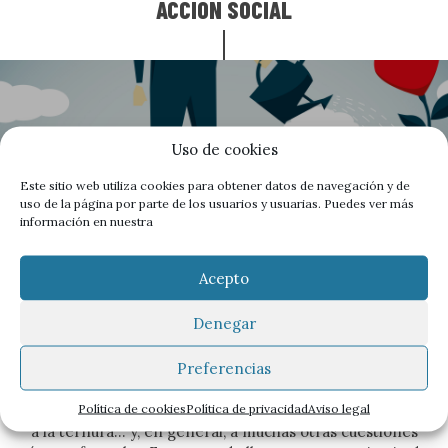
ACCIÓN SOCIAL
Uso de cookies
Este sitio web utiliza cookies para obtener datos de navegación y de
uso de la página por parte de los usuarios y usuarias. Puedes ver más
información en nuestra
Acepto
Los "otros" derechos, el
Denegar
rescate del sujeto
Preferencias
Cuando hablamos de los “otros” derechos nos referimos
Política de cookies
Política de privacidad
Aviso legal
al derecho a soñar, al derecho a la diferencia, al derecho
a la ternura… y, en general, a muchas otras cuestiones