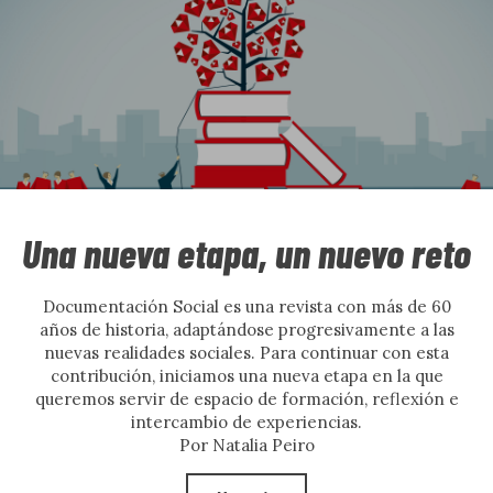
Abiertos al diálogo.
NÚMERO
9
Actualidad
NÚMERO
8
Quiénes somos
NÚMERO
7
Normas de publicación
NÚMERO
6
Una nueva etapa, un nuevo reto
Política de cookies
NÚMERO
5
Documentación Social es una revista con más de 60
años de historia, adaptándose progresivamente a las
Aviso legal
nuevas realidades sociales. Para continuar con esta
NÚMERO
4
contribución, iniciamos una nueva etapa en la que
queremos servir de espacio de formación, reflexión e
NÚMERO
3
intercambio de experiencias.
Suscríbete
Por Natalia Peiro
NÚMERO
2