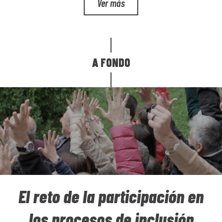
Ver más
NÚMERO
1
Ver números anteriores
A FONDO
A FONDO
A FONDO
El reto de la participación en
los procesos de inclusión