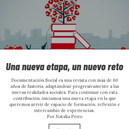
Abiertos al diálogo.
NÚMERO
9
Actualidad
NÚMERO
8
Quiénes somos
NÚMERO
7
Normas de publicación
NÚMERO
6
Una nueva etapa, un nuevo reto
Política de cookies
NÚMERO
5
Documentación Social es una revista con más de 60
años de historia, adaptándose progresivamente a las
Aviso legal
nuevas realidades sociales. Para continuar con esta
NÚMERO
4
contribución, iniciamos una nueva etapa en la que
queremos servir de espacio de formación, reflexión e
NÚMERO
3
intercambio de experiencias.
Suscríbete
Por Natalia Peiro
NÚMERO
2