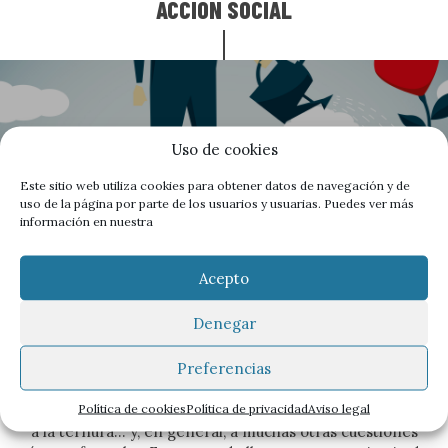
ACCIÓN SOCIAL
Uso de cookies
Este sitio web utiliza cookies para obtener datos de navegación y de
uso de la página por parte de los usuarios y usuarias. Puedes ver más
información en nuestra
Acepto
Los "otros" derechos, el
Denegar
rescate del sujeto
Preferencias
Cuando hablamos de los “otros” derechos nos referimos
Política de cookies
Política de privacidad
Aviso legal
al derecho a soñar, al derecho a la diferencia, al derecho
a la ternura… y, en general, a muchas otras cuestiones